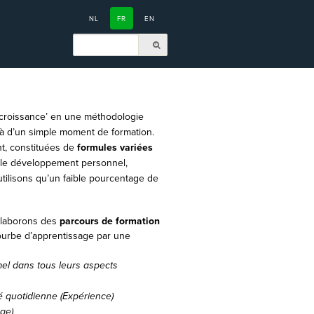
NL
FR
EN
 croissance’ en une méthodologie
là d’un simple moment de formation.
t, constituées de
formules variées
 le développement personnel,
ilisons qu’un faible pourcentage de
 élaborons des
parcours de formation
courbe d’apprentissage par une
mel dans tous leurs aspects
é quotidienne (Expérience)
ge)