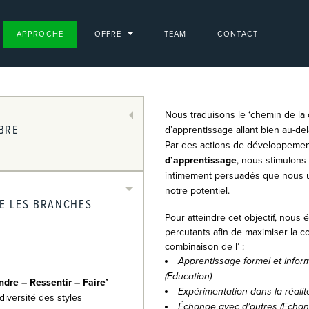
APPROCHE
OFFRE
TEAM
CONTACT
Nous traduisons le ‘chemin de la
BRE
d’apprentissage allant bien au-de
Par des actions de développemen
d’apprentissage
, nous stimulons
intimement persuadés que nous ut
notre potentiel.
E LES BRANCHES
Pour atteindre cet objectif, nous
percutants afin de maximiser la 
combinaison de l’ :
Apprentissage formel et infor
(Education)
dre – Ressentir – Faire’
Expérimentation dans la réalit
diversité des styles
Échange avec d’autres (Echan