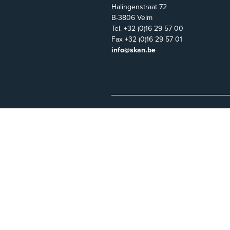
Halingenstraat 72
B-3806 Velm
Tel. +32 (0)16 29 57 00
Fax +32 (0)16 29 57 01
info@skan.be
© 2012 - 2026 all content and imag
web design and hosting by
bene.be